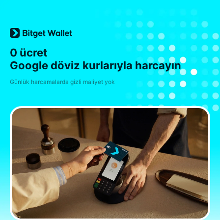
0 ücret
Google döviz kurlarıyla harcayın
Günlük harcamalarda gizli maliyet yok