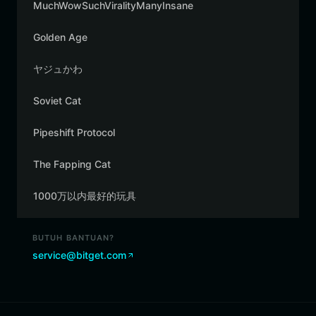
MuchWowSuchViralityManyInsane
Golden Age
ヤジュかわ
Soviet Cat
Pipeshift Protocol
The Fapping Cat
1000万以内最好的玩具
BUTUH BANTUAN?
service@bitget.com