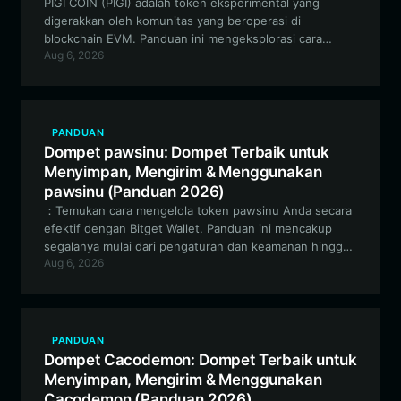
PIGI COIN (PIGI) adalah token eksperimental yang
digerakkan oleh komunitas yang beroperasi di
blockchain EVM. Panduan ini mengeksplorasi cara
Aug 6, 2026
mengelola, memperdagangkan, dan mengamankan aset
PIGI Anda secara efektif menggunakan Bitget Wallet,
pilihan utama bagi para penggemar keuangan
terdesentralisasi.
PANDUAN
Dompet pawsinu: Dompet Terbaik untuk
Menyimpan, Mengirim & Menggunakan
pawsinu (Panduan 2026)
：Temukan cara mengelola token pawsinu Anda secara
efektif dengan Bitget Wallet. Panduan ini mencakup
segalanya mulai dari pengaturan dan keamanan hingga
Aug 6, 2026
memaksimalkan pengalaman Anda dengan proyek
meme berbasis komunitas di jaringan EVM ini.
PANDUAN
Dompet Cacodemon: Dompet Terbaik untuk
Menyimpan, Mengirim & Menggunakan
Cacodemon (Panduan 2026)