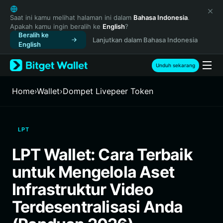
English
日本語
Saat ini kamu melihat halaman ini dalam
Bahasa Indonesia
.
Apakah kamu ingin beralih ke
English
?
Tiếng Việt
Beralih ke
Lanjutkan dalam Bahasa Indonesia
Русский
English
Español (Latinoamérica)
Türkçe
Unduh sekarang
Italiano
Français
Home
›
Wallet
›
Dompet Livepeer Token
Deutsch
简体中文
繁體中文
LPT
Português (Portugal)
Bahasa Indonesia
LPT Wallet: Cara Terbaik
ภาษาไทย
untuk Mengelola Aset
हिन्दी
বাংলা
Infrastruktur Video
Español
Terdesentralisasi Anda
Português (Brasil)
Español (Argentina)