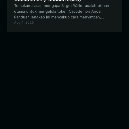
Temukan alasan mengapa Bitget Wallet adalah pilihan
utama untuk mengelola token Cacodemon Anda.
Panduan lengkap ini mencakup cara menyimpan,
Aug 4, 2026
memperdagangkan, dan menggunakan aset
Cacodemon Anda secara aman dalam ekosistem EVM.