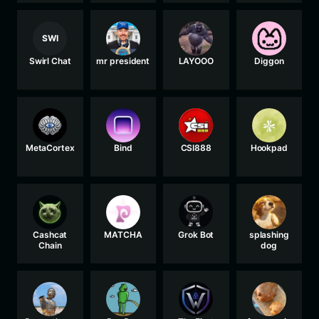
SWI
Swirl Chat
mr president
LAYOOO
Diggon
MetaCortex
Bind
CSI888
Hookpad
Cashcat
MATCHA
Grok Bot
splashing
Chain
dog