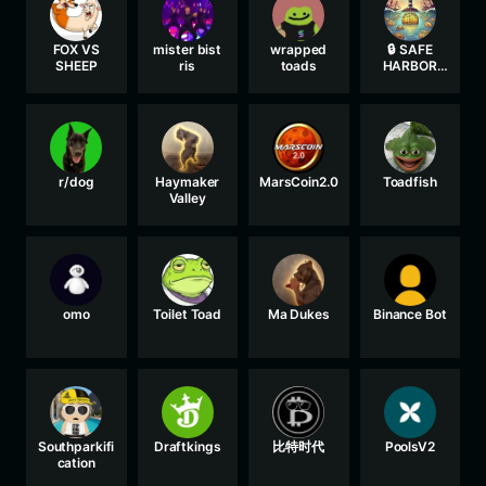
FOX VS
mister bist
wrapped
🔒 SAFE
SHEEP
ris
toads
HARBOR
ASSET 🔒
r/dog
Haymaker
MarsCoin2.0
Toadfish
Valley
omo
Toilet Toad
Ma Dukes
Binance Bot
Southparkifi
Draftkings
比特时代
PoolsV2
cation