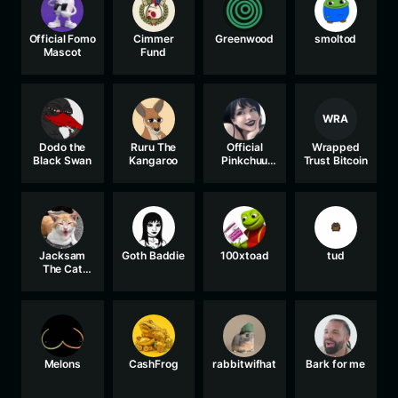
Official Fomo
Cimmer
Greenwood
smoltod
Mascot
Fund
WRA
Dodo the
Ruru The
Official
Wrapped
Black Swan
Kangaroo
Pinkchuu
Trust Bitcoin
Coin
Jacksam
Goth Baddie
100xtoad
tud
The Cat
Rescuer
Melons
CashFrog
rabbitwifhat
Bark for me