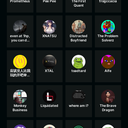
Prometheus
Pee Pee
The First
frogccacia
Quant
even at 1hp,
XNATSU
Distracted
The Problem
you can do
Boyfriend
Solverz
200 dmg
应该没人比我
XTAL
toadtard
Alfe
玩的开吧🌸🦄
我福不黑不信
你看
Monkey
Liquidated
where am i?
The Brave
Business
Dragon