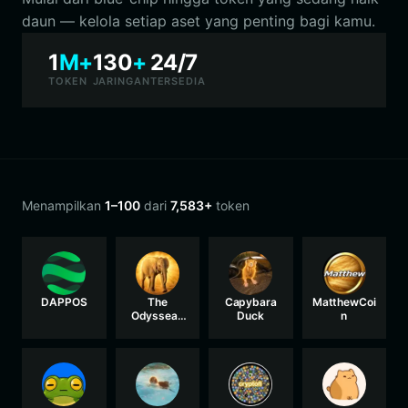
daun — kelola setiap aset yang penting bagi kamu.
1
M+
130
+
24/7
TOKEN
JARINGAN
TERSEDIA
Menampilkan
1–100
dari
7,583+
token
DAPPOS
The
Capybara
MatthewCoi
Odyssean
Duck
n
Elephant