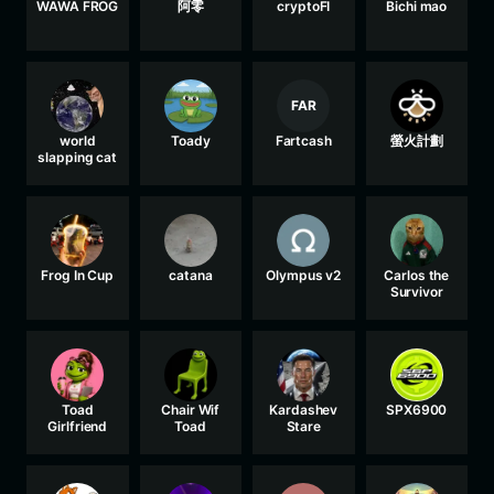
WAWA FROG
阿零
cryptoFI
Bichi mao
FAR
world
Toady
Fartcash
螢火計劃
slapping cat
Frog In Cup
catana
Olympus v2
Carlos the
Survivor
Toad
Chair Wif
Kardashev
SPX6900
Girlfriend
Toad
Stare