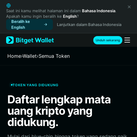
English
日本語
Saat ini kamu melihat halaman ini dalam
Bahasa Indonesia
.
Apakah kamu ingin beralih ke
English
?
Tiếng Việt
Beralih ke
Lanjutkan dalam Bahasa Indonesia
Русский
English
Español (Latinoamérica)
Türkçe
Unduh sekarang
Italiano
Français
Home
›
Wallet
›
Semua Token
Deutsch
简体中文
繁體中文
Português (Portugal)
TOKEN YANG DIDUKUNG
Bahasa Indonesia
Daftar lengkap mata
ภาษาไทย
हिन्दी
uang kripto yang
বাংলা
didukung.
Español
Português (Brasil)
Español (Argentina)
Mulai dari blue-chip hingga token yang sedang naik