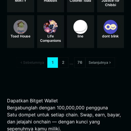
MINTY
Hoodbit
Colonel Toad
Justice for
Chibbi
Toad House
Life
line
dont blink
Companions
...
1
2
76
Sebelumnya
Selanjutnya
Dapatkan Bitget Wallet
Bergabunglah dengan
100,000,000
pengguna
Satu dompet untuk setiap chain. Swap, earn, bayar,
dan jelajahi onchain — dengan kunci yang
sepenuhnya kamu miliki.