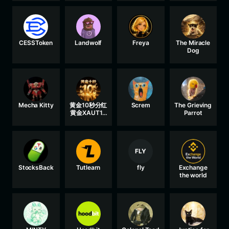
CESSToken
Landwolf
Freya
The Miracle
Dog
Mecha Kitty
黄金10秒分红
Screm
The Grieving
黄金XAUT10
Parrot
秒回购销毁模
式
FLY
StocksBack
Tutlearn
fly
Exchange
the world