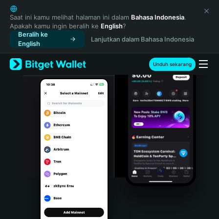
English
日本語
Saat ini kamu melihat halaman ini dalam
Bahasa Indonesia
.
Apakah kamu ingin beralih ke
English
?
Tiếng Việt
Beralih ke
Lanjutkan dalam Bahasa Indonesia
Русский
English
Español (Latinoamérica)
Türkçe
Unduh sekarang
Italiano
Français
Deutsch
简体中文
繁體中文
Português (Portugal)
Bahasa Indonesia
ภาษาไทย
हिन्दी
বাংলা
Español
Português (Brasil)
Español (Argentina)