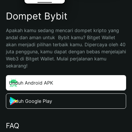
Dompet Bybit
Apakah kamu sedang mencari dompet kripto yang 
andal dan aman untuk  Bybit kamu? Bitget Wallet 
akan menjadi pilihan terbaik kamu. Dipercaya oleh 40 
juta pengguna, kamu dapat dengan bebas menjelajahi 
Web3 di Bitget Wallet. Mulai perjalanan kamu 
sekarang!
Unduh Android APK
Unduh Google Play
FAQ