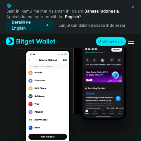
English
日本語
Saat ini kamu melihat halaman ini dalam
Bahasa Indonesia
.
Apakah kamu ingin beralih ke
English
?
Tiếng Việt
Beralih ke
Lanjutkan dalam Bahasa Indonesia
Русский
English
Español (Latinoamérica)
Türkçe
Unduh sekarang
Italiano
Français
Deutsch
简体中文
繁體中文
Português (Portugal)
Bahasa Indonesia
ภาษาไทย
हिन्दी
বাংলা
Español
Português (Brasil)
Español (Argentina)