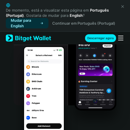
English
日本語
De momento, está a visualizar esta página em
Português
(Portugal)
. Gostaria de mudar para
English
?
Tiếng Việt
Mudar para
Continuar em Português (Portugal)
Русский
English
Español (Latinoamérica)
Türkçe
Descarregar agora
Italiano
Français
Deutsch
简体中文
繁體中文
Português (Portugal)
Bahasa Indonesia
ภาษาไทย
हिन्दी
বাংলা
Español
Português (Brasil)
Español (Argentina)