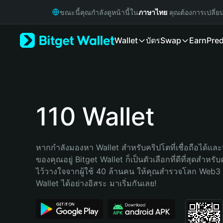
English
ขณะนี้คุณกำลังดูหน้านี้ใน
ภาษาไทย
คุณต้องการเปลี่ย
日本語
Tiếng Việt
Wallet
บัตร
Swap
Earn
Pred
Русский
Español (Latinoamérica)
Türkçe
Italiano
Français
Deutsch
110 Wallet
简体中文
繁體中文
Português (Portugal)
หากกำลังมองหา Wallet สำหรับคริปโตที่เชื่อถือได้และป
Bahasa Indonesia
ของคุณอยู่ Bitget Wallet ก็เป็นตัวเลือกที่ดีที่สุดสำหร
ภาษาไทย
ไว้วางใจจากผู้ใช้ 40 ล้านคน ให้คุณสำรวจโลก Web3 
हिन्दी
Wallet ได้อย่างอิสระ มาเริ่มกันเลย!
বাংলা
Español
Português (Brasil)
Español (Argentina)