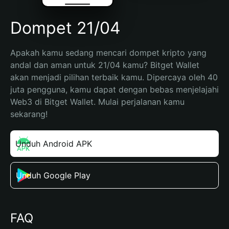
Dompet 21/04
Apakah kamu sedang mencari dompet kripto yang 
andal dan aman untuk 21/04 kamu? Bitget Wallet 
akan menjadi pilihan terbaik kamu. Dipercaya oleh 40 
juta pengguna, kamu dapat dengan bebas menjelajahi 
Web3 di Bitget Wallet. Mulai perjalanan kamu 
sekarang!
Unduh Android APK
Unduh Google Play
FAQ