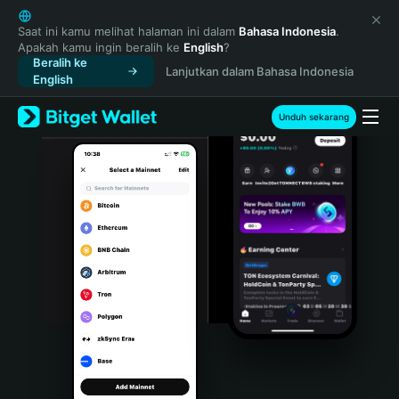
English
日本語
Saat ini kamu melihat halaman ini dalam
Bahasa Indonesia
.
Apakah kamu ingin beralih ke
English
?
Tiếng Việt
Beralih ke
Lanjutkan dalam Bahasa Indonesia
Русский
English
Español (Latinoamérica)
Türkçe
Unduh sekarang
Italiano
Français
Deutsch
简体中文
繁體中文
Português (Portugal)
Bahasa Indonesia
ภาษาไทย
हिन्दी
বাংলা
Español
Português (Brasil)
Español (Argentina)