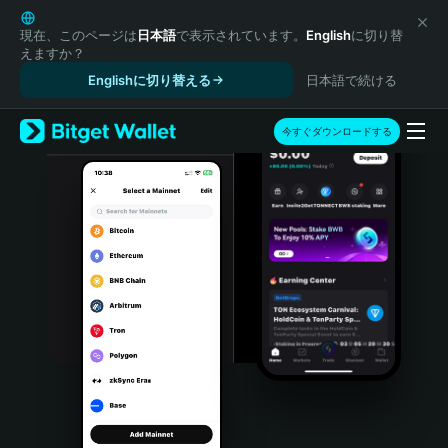
English
日本語
現在、このページは
日本語
で表示されています。
English
に切り替
えますか？
Tiếng Việt
Englishに切り替える
日本語で続ける
Русский
Español (Latinoamérica)
Türkçe
今すぐダウンロードする
Italiano
Français
Deutsch
简体中文
繁體中文
Português (Portugal)
Bahasa Indonesia
ภาษาไทย
हिन्दी
বাংলা
Español
Português (Brasil)
Español (Argentina)