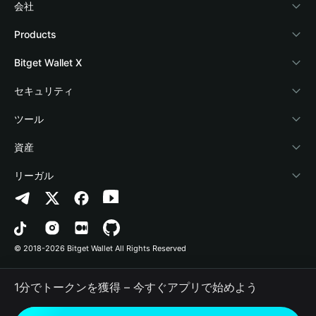
会社
Bitget Walletについて
Products
ブログ
Crypto Card
Bitget Wallet X
アカデミー
Stablecoin Earn
デベロッパー
セキュリティ
暗号資産ニュース
Payfi Crypto
ウォレットを接続
保護基金
ツール
Help Center
Crypto Swap API
Bitget Wallet Pay
セキュリティ技術
暗号資産を購入
資産
お問い合わせ
Altcoin Season Index
プロジェクトを掲載
認証検出
Arbitrum
リーガル
ブランドリソース
Prediction Markets
コントラクト検出
Avalanche
プライバシーポリシー
キャリア
DApp
一括送金
Bitcoin
利用規約
© 2018-2026 Bitget Wallet All Rights Reserved
公式チャンネル認証
Trade
BNB Chain
Risk Disclosure
1分でトークンを獲得 – 今すぐアプリで始めよう
RWA
Polygon