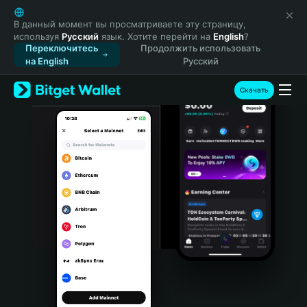
English
日本語
В данный момент вы просматриваете эту страницу,
используя
Русский
язык. Хотите перейти на
English
?
Tiếng Việt
Переключитесь
Продолжить использовать
Русский
на English
Русский
Español (Latinoamérica)
Türkçe
Скачать
Italiano
Français
Deutsch
简体中文
繁體中文
Português (Portugal)
Bahasa Indonesia
ภาษาไทย
हिन्दी
বাংলা
Español
Português (Brasil)
Español (Argentina)