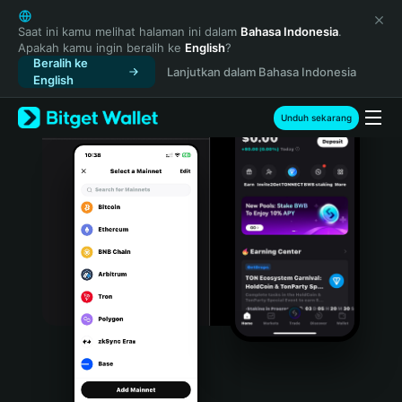
English
日本語
Saat ini kamu melihat halaman ini dalam
Bahasa Indonesia
.
Apakah kamu ingin beralih ke
English
?
Tiếng Việt
Beralih ke
Lanjutkan dalam Bahasa Indonesia
Русский
English
Español (Latinoamérica)
Türkçe
Unduh sekarang
Italiano
Français
Deutsch
简体中文
繁體中文
Português (Portugal)
Bahasa Indonesia
ภาษาไทย
हिन्दी
বাংলা
Español
Português (Brasil)
Español (Argentina)