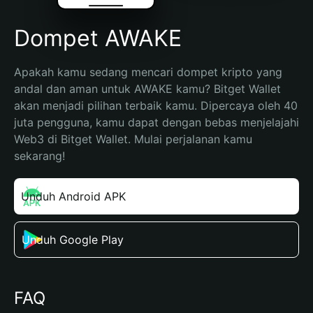
Dompet AWAKE
Apakah kamu sedang mencari dompet kripto yang 
andal dan aman untuk AWAKE kamu? Bitget Wallet 
akan menjadi pilihan terbaik kamu. Dipercaya oleh 40 
juta pengguna, kamu dapat dengan bebas menjelajahi 
Web3 di Bitget Wallet. Mulai perjalanan kamu 
sekarang!
Unduh Android APK
Unduh Google Play
FAQ