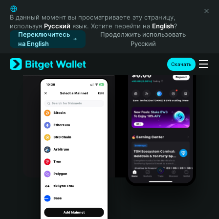
English
日本語
В данный момент вы просматриваете эту страницу,
используя
Русский
язык. Хотите перейти на
English
?
Tiếng Việt
Переключитесь
Продолжить использовать
Русский
на English
Русский
Español (Latinoamérica)
Türkçe
Скачать
Italiano
Français
Deutsch
简体中文
繁體中文
Português (Portugal)
Bahasa Indonesia
ภาษาไทย
हिन्दी
বাংলা
Español
Português (Brasil)
Español (Argentina)