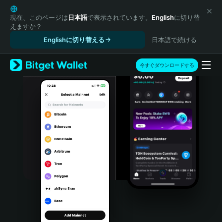
English
日本語
現在、このページは
日本語
で表示されています。
English
に切り替
えますか？
Tiếng Việt
Englishに切り替える
日本語で続ける
Русский
Español (Latinoamérica)
Türkçe
今すぐダウンロードする
Italiano
Français
Deutsch
简体中文
繁體中文
Português (Portugal)
Bahasa Indonesia
ภาษาไทย
हिन्दी
বাংলা
Español
Português (Brasil)
Español (Argentina)