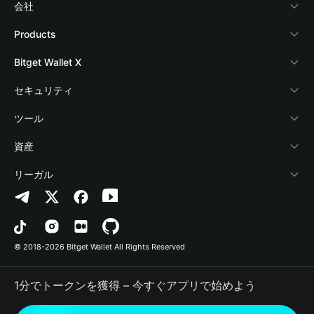
会社
Bitget Walletについて
Products
ブログ
Crypto Card
Bitget Wallet X
アカデミー
Stablecoin Earn
デベロッパー
セキュリティ
暗号資産ニュース
Payfi Crypto
ウォレットを接続
保護基金
ツール
Help Center
Crypto Swap API
Bitget Wallet Pay
セキュリティ技術
暗号資産を購入
資産
お問い合わせ
Altcoin Season Index
プロジェクトを掲載
認証検出
Arbitrum
リーガル
ブランドリソース
Prediction Markets
コントラクト検出
Avalanche
プライバシーポリシー
キャリア
DApp
一括送金
Bitcoin
利用規約
© 2018-2026 Bitget Wallet All Rights Reserved
公式チャンネル認証
Trade
BNB Chain
Risk Disclosure
1分でトークンを獲得 – 今すぐアプリで始めよう
RWA
Polygon