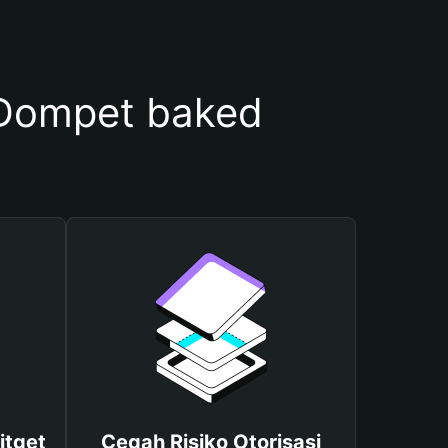
Dompet baked
itget
Cegah Risiko Otorisasi