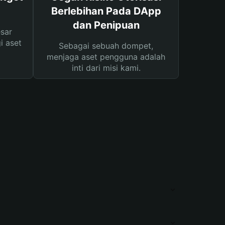
Berlebihan Pada DApp
dan Penipuan
sar
i aset
Sebagai sebuah dompet,
menjaga aset pengguna adalah
inti dari misi kami.