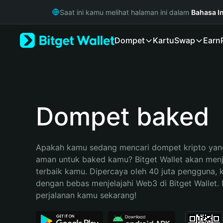
English
Saat ini kamu melihat halaman ini dalam
Bahasa I
日本語
Tiếng Việt
Dompet
Kartu
Swap
Earn
Русский
Español (Latinoamérica)
Türkçe
Italiano
Français
Deutsch
Dompet baked
简体中文
繁體中文
Português (Portugal)
Apakah kamu sedang mencari dompet kripto yang
Bahasa Indonesia
aman untuk baked kamu? Bitget Wallet akan menjad
ภาษาไทย
terbaik kamu. Dipercaya oleh 40 juta pengguna, 
हिन्दी
dengan bebas menjelajahi Web3 di Bitget Wallet. M
বাংলা
perjalanan kamu sekarang!
Español
Português (Brasil)
Español (Argentina)