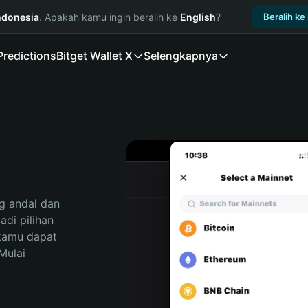
ndonesia
. Apakah kamu ingin beralih ke
English
?
Beralih ke
Predictions
Bitget Wallet X
Selengkapnya
 andal dan 
i pilihan 
kamu dapat 
ulai 