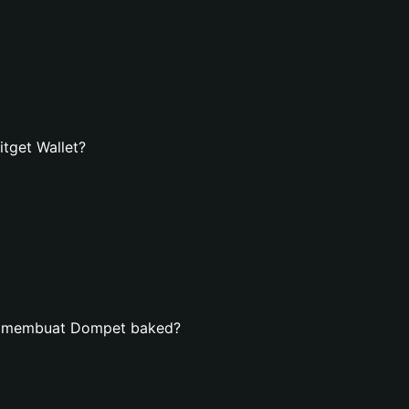
tget Wallet?
an membuat Dompet baked?