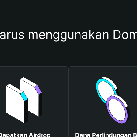
harus menggunakan Do
Dapatkan Airdrop
Dana Perlindungan B