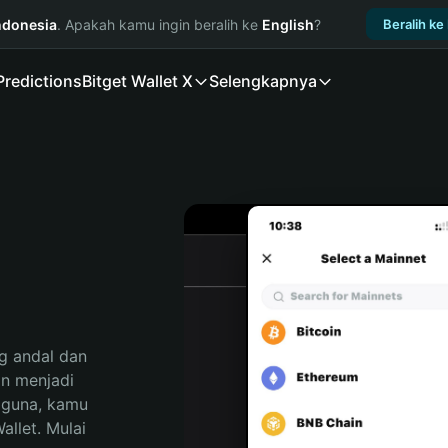
ndonesia
. Apakah kamu ingin beralih ke
English
?
Beralih ke
Predictions
Bitget Wallet X
Selengkapnya
 andal dan 
 menjadi 
gguna, kamu 
llet. Mulai 