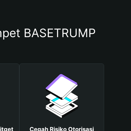
mpet BASETRUMP
itget
Cegah Risiko Otorisasi