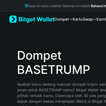
English
Saat ini kamu melihat halaman ini dalam
Bahasa I
日本語
Tiếng Việt
Dompet
Kartu
Swap
Earn
Русский
Español (Latinoamérica)
Türkçe
Italiano
Français
Deutsch
Dompet
简体中文
繁體中文
BASETRUMP
Português (Portugal)
Bahasa Indonesia
ภาษาไทย
हिन्दी
Apakah kamu sedang mencari dompet kripto yang
বাংলা
aman untuk BASETRUMP kamu? Bitget Wallet akan
Español
pilihan terbaik kamu. Dipercaya oleh 40 juta pen
Português (Brasil)
dapat dengan bebas menjelajahi Web3 di Bitget Wa
Español (Argentina)