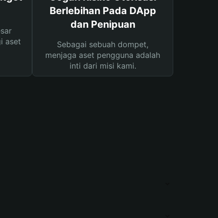
Berlebihan Pada DApp
dan Penipuan
sar
i aset
Sebagai sebuah dompet,
menjaga aset pengguna adalah
inti dari misi kami.