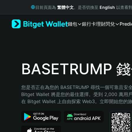
English
目前頁面為
繁體中文
。是否切換至
English
以查看對
日本語
Tiếng Việt
錢包
銀行卡
理財
閃兌
Predi
Русский
Español (Latinoamérica)
Türkçe
Italiano
Français
Deutsch
BASETRUMP 
简体中文
繁體中文
Português (Portugal)
您是否正在為您的 BASETRUMP 尋找一個可靠且
Bahasa Indonesia
Bitget Wallet 將是您的最佳選擇。受到 2,000 
ภาษาไทย
在 Bitget Wallet 上自由探索 Web3。立即開始您
हिन्दी
বাংলা
Español
Português (Brasil)
Español (Argentina)