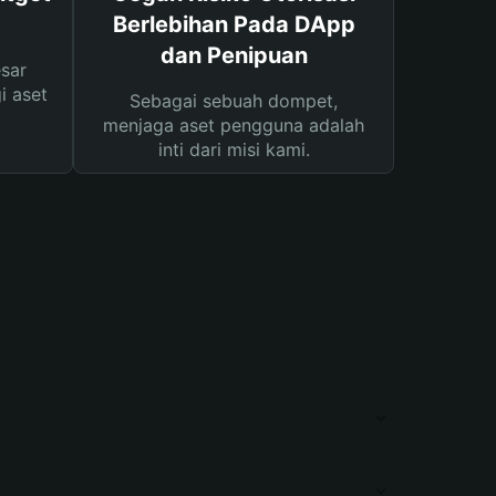
Berlebihan Pada DApp
dan Penipuan
sar
i aset
Sebagai sebuah dompet,
menjaga aset pengguna adalah
inti dari misi kami.