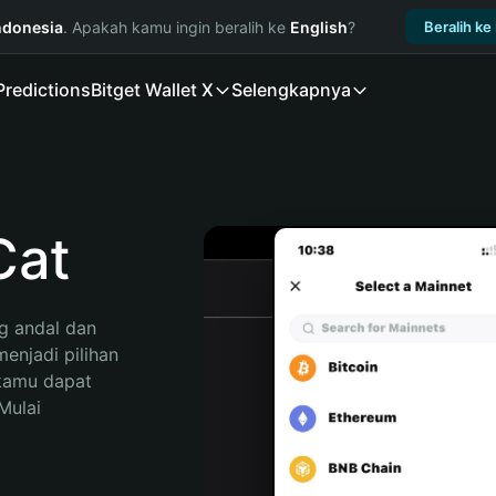
ndonesia
. Apakah kamu ingin beralih ke
English
?
Beralih ke
Predictions
Bitget Wallet X
Selengkapnya
Cat
 andal dan 
njadi pilihan 
kamu dapat 
ulai 