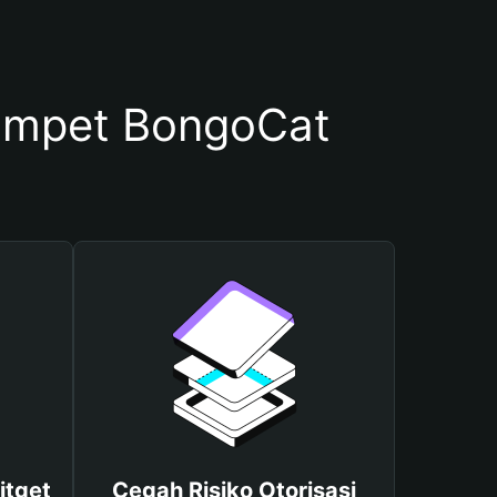
ompet BongoCat
itget
Cegah Risiko Otorisasi