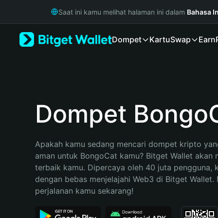
English
Saat ini kamu melihat halaman ini dalam
Bahasa I
日本語
Tiếng Việt
Dompet
Kartu
Swap
Earn
Русский
Español (Latinoamérica)
Türkçe
Italiano
Français
Deutsch
Dompet Bongo
简体中文
繁體中文
Português (Portugal)
Apakah kamu sedang mencari dompet kripto yang
Bahasa Indonesia
aman untuk BongoCat kamu? Bitget Wallet akan me
ภาษาไทย
terbaik kamu. Dipercaya oleh 40 juta pengguna, 
हिन्दी
dengan bebas menjelajahi Web3 di Bitget Wallet. M
বাংলা
perjalanan kamu sekarang!
Español
Português (Brasil)
Español (Argentina)