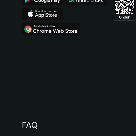
Unduh
FAQ