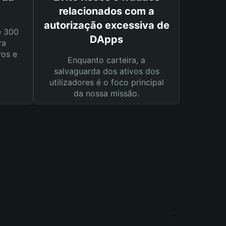
relacionados com a
autorização excessiva de
e 300
DApps
ra
vos e
Enquanto carteira, a
salvaguarda dos ativos dos
utilizadores é o foco principal
da nossa missão.