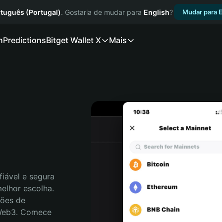
tuguês (Portugal)
. Gostaria de mudar para
English
?
Mudar para E
n
Predictions
Bitget Wallet X
Mais
iável e segura 
elhor escolha. 
ões de 
 Web3. Comece 