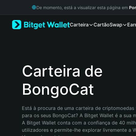
English
De momento, está a visualizar esta página em
Por
日本語
Tiếng Việt
Carteira
Cartão
Swap
Ear
Русский
Español (Latinoamérica)
Türkçe
Italiano
Français
Deutsch
Carteira de
简体中文
繁體中文
BongoCat
Português (Portugal)
Bahasa Indonesia
ภาษาไทย
हिन्दी
Está à procura de uma carteira de criptomoedas f
বাংলা
para os seus BongoCat? A Bitget Wallet é a sua m
Español
A Bitget Wallet conta com a confiança de 40 milh
Português (Brasil)
utilizadores e permite-lhe explorar livremente a
Español (Argentina)