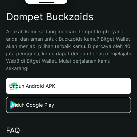
Dompet Buckzoids
Apakah kamu sedang mencari dompet kripto yang 
andal dan aman untuk Buckzoids kamu? Bitget Wallet 
akan menjadi pilihan terbaik kamu. Dipercaya oleh 40 
juta pengguna, kamu dapat dengan bebas menjelajahi 
Web3 di Bitget Wallet. Mulai perjalanan kamu 
sekarang!
Unduh Android APK
Unduh Google Play
FAQ