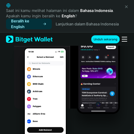
English
日本語
Saat ini kamu melihat halaman ini dalam
Bahasa Indonesia
.
Apakah kamu ingin beralih ke
English
?
Tiếng Việt
Beralih ke
Lanjutkan dalam Bahasa Indonesia
Русский
English
Español (Latinoamérica)
Türkçe
Unduh sekarang
Italiano
Français
Deutsch
简体中文
繁體中文
Português (Portugal)
Bahasa Indonesia
ภาษาไทย
हिन्दी
বাংলা
Español
Português (Brasil)
Español (Argentina)