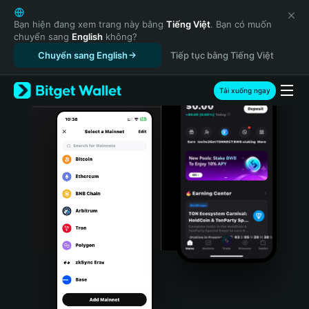
English
日本語
Bạn hiện đang xem trang này bằng
Tiếng Việt
. Bạn có muốn
chuyển sang
English
không?
Tiếng Việt
Chuyển sang English
Tiếp tục bằng Tiếng Việt
Русский
Español (Latinoamérica)
Türkçe
Tải xuống ngay
Italiano
Français
Deutsch
简体中文
繁體中文
Português (Portugal)
Bahasa Indonesia
ภาษาไทย
हिन्दी
বাংলা
Español
Português (Brasil)
Español (Argentina)