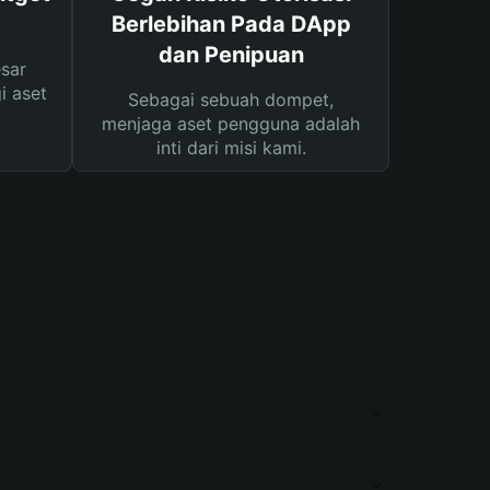
Berlebihan Pada DApp
dan Penipuan
sar
i aset
Sebagai sebuah dompet,
menjaga aset pengguna adalah
inti dari misi kami.