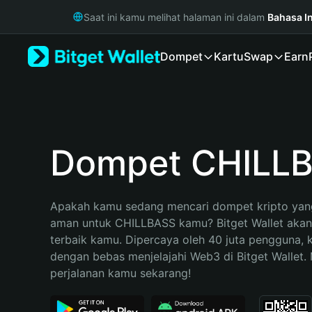
English
Saat ini kamu melihat halaman ini dalam
Bahasa I
日本語
Tiếng Việt
Dompet
Kartu
Swap
Earn
Русский
Español (Latinoamérica)
Türkçe
Italiano
Français
Deutsch
Dompet CHILL
简体中文
繁體中文
Português (Portugal)
Apakah kamu sedang mencari dompet kripto yang
Bahasa Indonesia
aman untuk CHILLBASS kamu? Bitget Wallet akan m
ภาษาไทย
terbaik kamu. Dipercaya oleh 40 juta pengguna, 
हिन्दी
dengan bebas menjelajahi Web3 di Bitget Wallet. M
বাংলা
perjalanan kamu sekarang!
Español
Português (Brasil)
Español (Argentina)