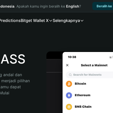
ndonesia
. Apakah kamu ingin beralih ke
English
?
Beralih ke
Predictions
Bitget Wallet X
Selengkapnya
BASS
 andal dan 
enjadi pilihan 
kamu dapat 
ulai 