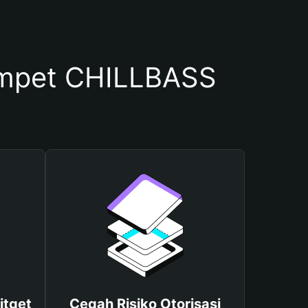
mpet CHILLBASS
itget
Cegah Risiko Otorisasi