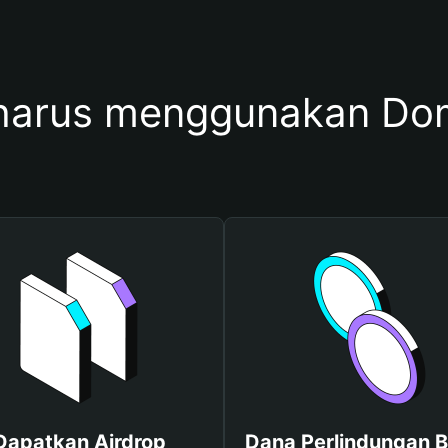
harus menggunakan Do
Dapatkan Airdrop
Dana Perlindungan B