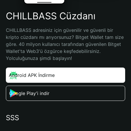
CHILLBASS Cüzdanı
CHILLBASS adresiniz için güvenilir ve güvenli bir 
kripto cüzdanı mı arıyorsunuz? Bitget Wallet tam size 
göre. 40 milyon kullanıcı tarafından güvenilen Bitget 
Wallet'ta Web3'ü özgürce keşfedebilirsiniz. 
Yolculuğunuza şimdi başlayın!
Android APK İndirme
Google Play'i indir
SSS