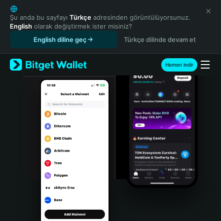
English
日本語
Şu anda bu sayfayı
Türkçe
adresinden görüntülüyorsunuz.
English
olarak değiştirmek ister misiniz?
Tiếng Việt
English diline geç
Türkçe dilinde devam et
Русский
Español (Latinoamérica)
Türkçe
Hemen indir
Italiano
Français
Deutsch
简体中文
繁體中文
Português (Portugal)
Bahasa Indonesia
ภาษาไทย
हिन्दी
বাংলা
Español
Português (Brasil)
Español (Argentina)