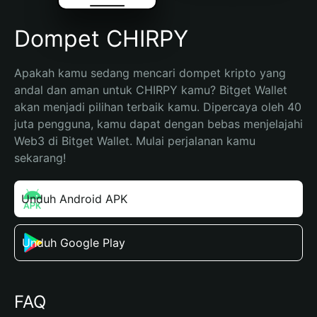
Dompet CHIRPY
Apakah kamu sedang mencari dompet kripto yang 
andal dan aman untuk CHIRPY kamu? Bitget Wallet 
akan menjadi pilihan terbaik kamu. Dipercaya oleh 40 
juta pengguna, kamu dapat dengan bebas menjelajahi 
Web3 di Bitget Wallet. Mulai perjalanan kamu 
sekarang!
Unduh Android APK
Unduh Google Play
FAQ