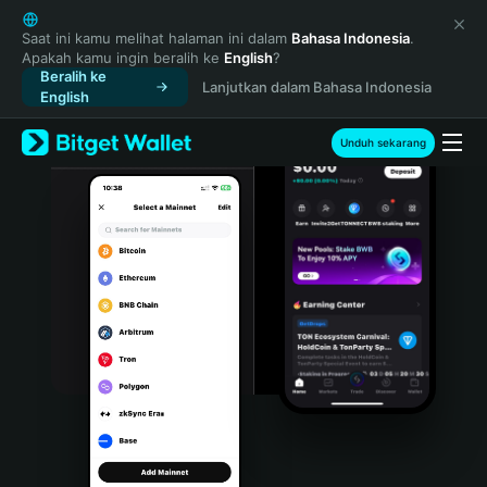
English
日本語
Saat ini kamu melihat halaman ini dalam
Bahasa Indonesia
.
Apakah kamu ingin beralih ke
English
?
Tiếng Việt
Beralih ke
Lanjutkan dalam Bahasa Indonesia
Русский
English
Español (Latinoamérica)
Türkçe
Unduh sekarang
Italiano
Français
Deutsch
简体中文
繁體中文
Português (Portugal)
Bahasa Indonesia
ภาษาไทย
हिन्दी
বাংলা
Español
Português (Brasil)
Español (Argentina)