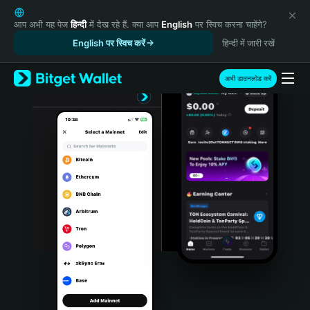
English
日本語
आप अभी यह पेज
हिन्दी
में देख रहे हैं. क्या आप
English
पर स्विच करना चाहेंगे?
Tiếng Việt
English पर स्विच करें
हिन्दी में जारी रखें
Русский
Español (Latinoamérica)
अभी डाउनलोड करें
Türkçe
Italiano
Français
Deutsch
简体中文
繁體中文
Português (Portugal)
Bahasa Indonesia
ภาษาไทย
हिन्दी
বাংলা
Español
Português (Brasil)
Español (Argentina)