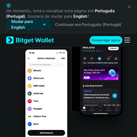
English
日本語
De momento, está a visualizar esta página em
Português
(Portugal)
. Gostaria de mudar para
English
?
Tiếng Việt
Mudar para
Continuar em Português (Portugal)
Русский
English
Español (Latinoamérica)
Türkçe
Descarregar agora
Italiano
Français
Deutsch
简体中文
繁體中文
Português (Portugal)
Bahasa Indonesia
ภาษาไทย
हिन्दी
বাংলা
Español
Português (Brasil)
Español (Argentina)