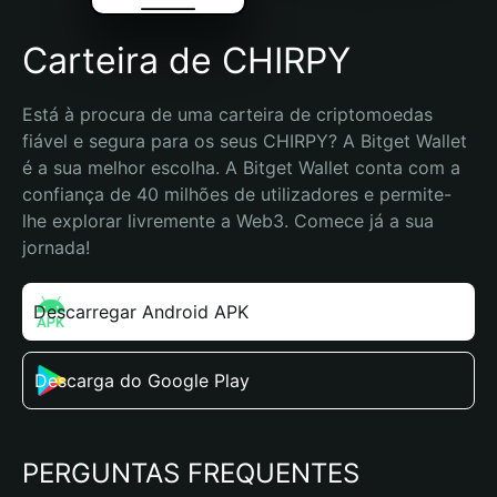
Carteira de CHIRPY
Está à procura de uma carteira de criptomoedas 
fiável e segura para os seus CHIRPY? A Bitget Wallet 
é a sua melhor escolha. A Bitget Wallet conta com a 
confiança de 40 milhões de utilizadores e permite-
lhe explorar livremente a Web3. Comece já a sua 
jornada!
Descarregar Android APK
Descarga do Google Play
PERGUNTAS FREQUENTES