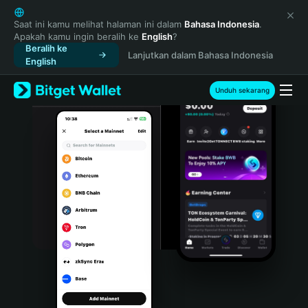
English
日本語
Saat ini kamu melihat halaman ini dalam
Bahasa Indonesia
.
Apakah kamu ingin beralih ke
English
?
Tiếng Việt
Beralih ke
Lanjutkan dalam Bahasa Indonesia
Русский
English
Español (Latinoamérica)
Türkçe
Unduh sekarang
Italiano
Français
Deutsch
简体中文
繁體中文
Português (Portugal)
Bahasa Indonesia
ภาษาไทย
हिन्दी
বাংলা
Español
Português (Brasil)
Español (Argentina)