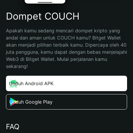
Dompet COUCH
Apakah kamu sedang mencari dompet kripto yang 
andal dan aman untuk COUCH kamu? Bitget Wallet 
akan menjadi pilihan terbaik kamu. Dipercaya oleh 40 
juta pengguna, kamu dapat dengan bebas menjelajahi 
Web3 di Bitget Wallet. Mulai perjalanan kamu 
sekarang!
Unduh Android APK
Unduh Google Play
FAQ