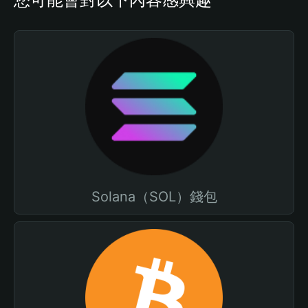
Solana（SOL）錢包