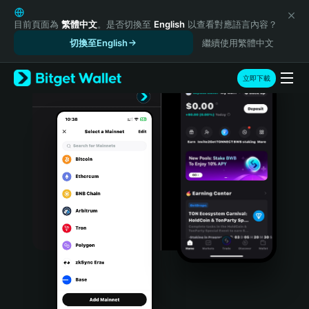
English
日本語
目前頁面為
繁體中文
。是否切換至
English
以查看對應語言內容？
Tiếng Việt
切換至English
繼續使用繁體中文
Русский
Español (Latinoamérica)
立即下載
Türkçe
Italiano
Français
Deutsch
简体中文
繁體中文
Português (Portugal)
Bahasa Indonesia
ภาษาไทย
हिन्दी
বাংলা
Español
Português (Brasil)
Español (Argentina)