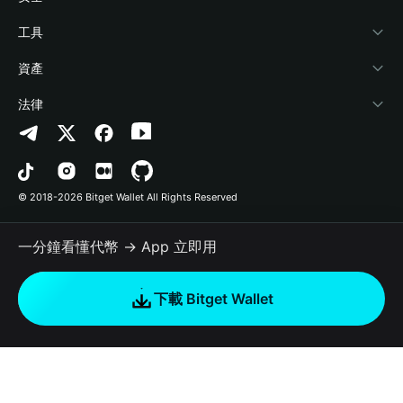
加密資訊
Payfi Crypto
連接錢包
風險保障基金
工具
幫助中心
Crypto Swap API
Bitget Wallet Pay
安全防護技術
快捷買幣
資產
‌聯繫我們
Altcoin Season Index
合作上架
授權檢測
Arbitrum
法律
品牌資源
Prediction Markets
合約檢測
Avalanche
隱私協議
工作機會
DApp
批次轉帳
Bitcoin
用戶使用協議
© 2018-2026 Bitget Wallet All Rights Reserved
官方渠道驗證
Trade
BNB Chain
Risk Disclosure
一分鐘看懂代幣 → App 立即用
RWA
Polygon
如何購買加密貨幣
下載 Bitget Wallet