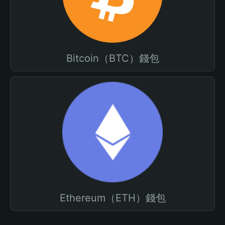
Bitcoin（BTC）錢包
Ethereum（ETH）錢包