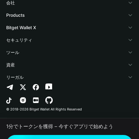
会社
Bitget Walletについて
Products
ブログ
Crypto Card
Bitget Wallet X
アカデミー
Stablecoin Earn
デベロッパー
セキュリティ
暗号資産ニュース
Payfi Crypto
ウォレットを接続
保護基金
ツール
Help Center
Crypto Swap API
Bitget Wallet Pay
セキュリティ技術
暗号資産を購入
資産
お問い合わせ
Altcoin Season Index
プロジェクトを掲載
認証検出
Arbitrum
リーガル
ブランドリソース
Prediction Markets
コントラクト検出
Avalanche
プライバシーポリシー
キャリア
DApp
一括送金
Bitcoin
利用規約
© 2018-2026 Bitget Wallet All Rights Reserved
公式チャンネル認証
Trade
BNB Chain
Risk Disclosure
1分でトークンを獲得 – 今すぐアプリで始めよう
RWA
Polygon