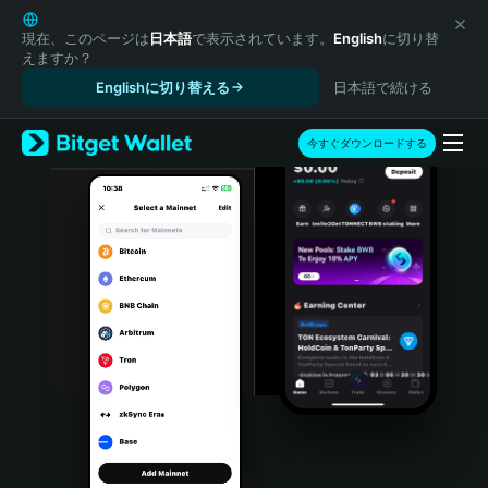
English
日本語
現在、このページは
日本語
で表示されています。
English
に切り替
えますか？
Tiếng Việt
Englishに切り替える
日本語で続ける
Русский
Español (Latinoamérica)
Türkçe
今すぐダウンロードする
Italiano
Français
Deutsch
简体中文
繁體中文
Português (Portugal)
Bahasa Indonesia
ภาษาไทย
हिन्दी
বাংলা
Español
Português (Brasil)
Español (Argentina)