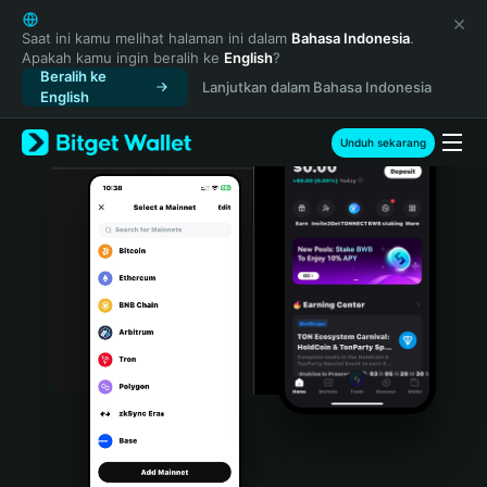
English
日本語
Saat ini kamu melihat halaman ini dalam
Bahasa Indonesia
.
Apakah kamu ingin beralih ke
English
?
Tiếng Việt
Beralih ke
Lanjutkan dalam Bahasa Indonesia
Русский
English
Español (Latinoamérica)
Türkçe
Unduh sekarang
Italiano
Français
Deutsch
简体中文
繁體中文
Português (Portugal)
Bahasa Indonesia
ภาษาไทย
हिन्दी
বাংলা
Español
Português (Brasil)
Español (Argentina)