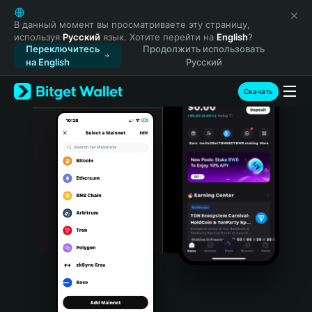
English
日本語
В данный момент вы просматриваете эту страницу,
используя
Русский
язык. Хотите перейти на
English
?
Tiếng Việt
Переключитесь
Продолжить использовать
Русский
на English
Русский
Español (Latinoamérica)
Türkçe
Скачать
Italiano
Français
Deutsch
简体中文
繁體中文
Português (Portugal)
Bahasa Indonesia
ภาษาไทย
हिन्दी
বাংলা
Español
Português (Brasil)
Español (Argentina)