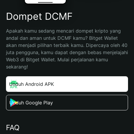
Dompet DCMF
Apakah kamu sedang mencari dompet kripto yang 
andal dan aman untuk DCMF kamu? Bitget Wallet 
akan menjadi pilihan terbaik kamu. Dipercaya oleh 40 
juta pengguna, kamu dapat dengan bebas menjelajahi 
Web3 di Bitget Wallet. Mulai perjalanan kamu 
sekarang!
Unduh Android APK
Unduh Google Play
FAQ