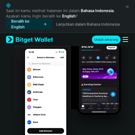
English
日本語
Saat ini kamu melihat halaman ini dalam
Bahasa Indonesia
.
Apakah kamu ingin beralih ke
English
?
Tiếng Việt
Beralih ke
Lanjutkan dalam Bahasa Indonesia
Русский
English
Español (Latinoamérica)
Türkçe
Unduh sekarang
Italiano
Français
Deutsch
简体中文
繁體中文
Português (Portugal)
Bahasa Indonesia
ภาษาไทย
हिन्दी
বাংলা
Español
Português (Brasil)
Español (Argentina)