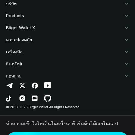
บริษัท
เกี่ยวกับ Bitget Wallet
Products
Blog
Crypto Card
Bitget Wallet X
Academy
Stablecoin Earn
นักพัฒนา
ความปลอดภัย
ข่าวสารด้านคริปโต
Payfi Crypto
เชื่อมต่อ Wallet
Protection Fund
เครื่องมือ
ศูนย์ช่วยเหลือ
Crypto Swap API
Bitget Wallet Pay
เทคโนโลยีความปลอดภัย
ซื้อคริปโต
สินทรัพย์
ติดต่อเรา
Altcoin Season Index
ลิสต์โปรเจกต์
การตรวจจับการอนุญาต
Arbitrum
กฎหมาย
ทรัพยากรข้อมูลของแบรนด์
Prediction Markets
การตรวจจับสัญญา
Avalanche
นโยบายความเป็นส่วนตัว
อาชีพ
DApp
การโอนเป็นชุด
Bitcoin
ข้อตกลงในการใช้บริการ
© 2018-2026 Bitget Wallet All Rights Reserved
การยืนยันช่องทางอย่างเป็นทางการ
Trade
BNB Chain
Risk Disclosure
ทำความเข้าใจโทเค็นในหนึ่งนาที เริ่มต้นได้เลยในแอป
RWA
Polygon