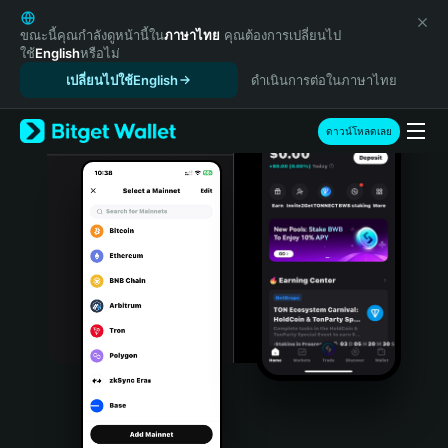
English
日本語
ขณะนี้คุณกำลังดูหน้านี้ใน
ภาษาไทย
คุณต้องการเปลี่ยนไป
ใช้
English
หรือไม่
Tiếng Việt
เปลี่ยนไปใช้English
ดำเนินการต่อในภาษาไทย
Русский
Español (Latinoamérica)
Türkçe
ดาวน์โหลดเลย
Italiano
Français
Deutsch
简体中文
繁體中文
Português (Portugal)
Bahasa Indonesia
ภาษาไทย
हिन्दी
বাংলা
Español
Português (Brasil)
Español (Argentina)