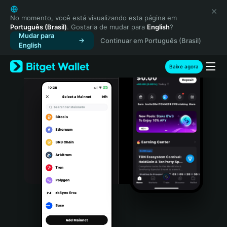
English
日本語
No momento, você está visualizando esta página em
Português (Brasil)
. Gostaria de mudar para
English
?
Tiếng Việt
Mudar para
Continuar em Português (Brasil)
Русский
English
Español (Latinoamérica)
Türkçe
Baixe agora
Italiano
Français
Deutsch
简体中文
繁體中文
Português (Portugal)
Bahasa Indonesia
ภาษาไทย
हिन्दी
বাংলা
Español
Português (Brasil)
Español (Argentina)