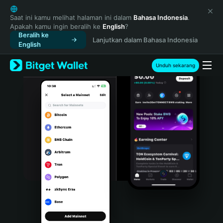
English
日本語
Saat ini kamu melihat halaman ini dalam
Bahasa Indonesia
.
Apakah kamu ingin beralih ke
English
?
Tiếng Việt
Beralih ke
Lanjutkan dalam Bahasa Indonesia
Русский
English
Español (Latinoamérica)
Türkçe
Unduh sekarang
Italiano
Français
Deutsch
简体中文
繁體中文
Português (Portugal)
Bahasa Indonesia
ภาษาไทย
हिन्दी
বাংলা
Español
Português (Brasil)
Español (Argentina)