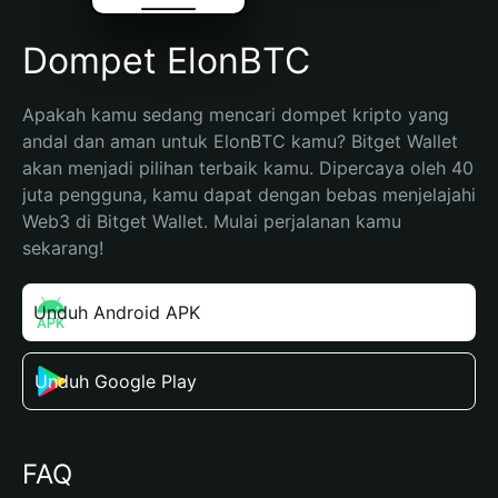
Dompet ElonBTC
Apakah kamu sedang mencari dompet kripto yang 
andal dan aman untuk ElonBTC kamu? Bitget Wallet 
akan menjadi pilihan terbaik kamu. Dipercaya oleh 40 
juta pengguna, kamu dapat dengan bebas menjelajahi 
Web3 di Bitget Wallet. Mulai perjalanan kamu 
sekarang!
Unduh Android APK
Unduh Google Play
FAQ