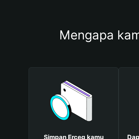
Mengapa kam
Simpan Erceg kamu
Dap