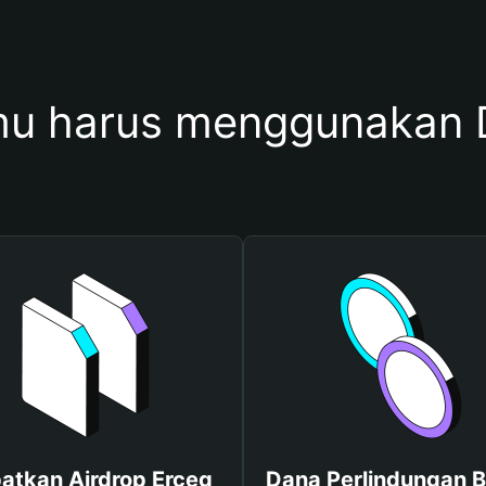
u harus menggunakan 
atkan Airdrop Erceg
Dana Perlindungan B