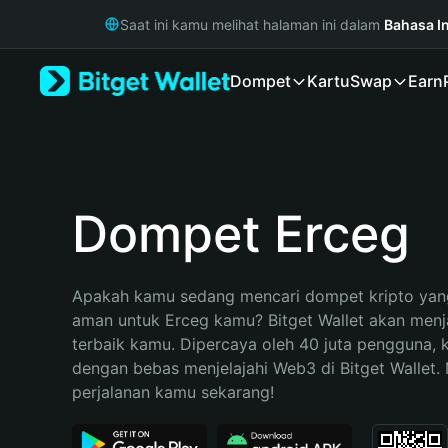
English
Saat ini kamu melihat halaman ini dalam
Bahasa I
日本語
Tiếng Việt
Dompet
Kartu
Swap
Earn
Русский
Español (Latinoamérica)
Türkçe
Italiano
Français
Deutsch
Dompet Erceg
简体中文
繁體中文
Português (Portugal)
Apakah kamu sedang mencari dompet kripto yang
Bahasa Indonesia
aman untuk Erceg kamu? Bitget Wallet akan menjad
ภาษาไทย
terbaik kamu. Dipercaya oleh 40 juta pengguna, 
हिन्दी
dengan bebas menjelajahi Web3 di Bitget Wallet. M
বাংলা
perjalanan kamu sekarang!
Español
Português (Brasil)
Español (Argentina)