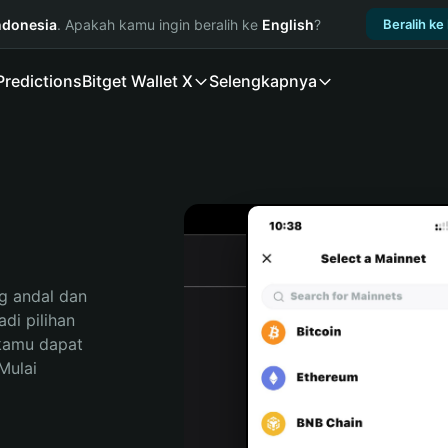
ndonesia
. Apakah kamu ingin beralih ke
English
?
Beralih ke
Predictions
Bitget Wallet X
Selengkapnya
 andal dan 
i pilihan 
kamu dapat 
ulai 