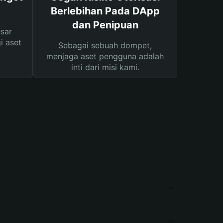
Berlebihan Pada DApp
dan Penipuan
sar
i aset
Sebagai sebuah dompet,
menjaga aset pengguna adalah
inti dari misi kami.