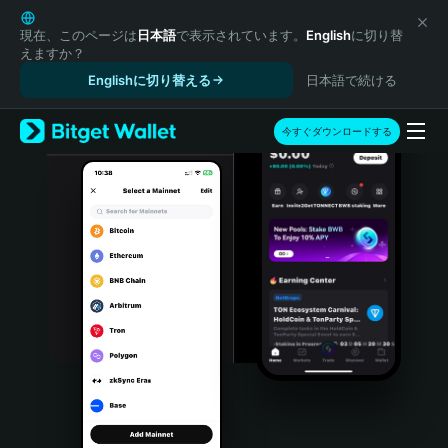
English
日本語
現在、このページは
日本語
で表示されています。
English
に切り替
えますか？
Tiếng Việt
Englishに切り替える
日本語で続ける
Русский
Español (Latinoamérica)
Türkçe
今すぐダウンロードする
Italiano
Français
Deutsch
简体中文
繁體中文
Português (Portugal)
Bahasa Indonesia
ภาษาไทย
हिन्दी
বাংলা
Español
Português (Brasil)
Español (Argentina)