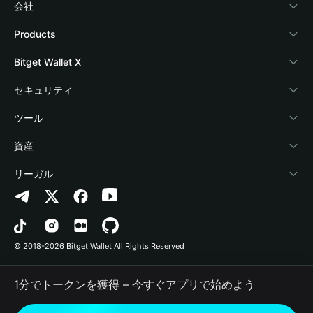
会社
Bitget Walletについて
Products
ブログ
Crypto Card
Bitget Wallet X
アカデミー
Stablecoin Earn
デベロッパー
セキュリティ
暗号資産ニュース
Payfi Crypto
ウォレットを接続
保護基金
ツール
Help Center
Crypto Swap API
Bitget Wallet Pay
セキュリティ技術
暗号資産を購入
資産
お問い合わせ
Altcoin Season Index
プロジェクトを掲載
認証検出
Arbitrum
リーガル
ブランドリソース
Prediction Markets
コントラクト検出
Avalanche
プライバシーポリシー
キャリア
DApp
一括送金
Bitcoin
利用規約
© 2018-2026 Bitget Wallet All Rights Reserved
公式チャンネル認証
Trade
BNB Chain
Risk Disclosure
1分でトークンを獲得 – 今すぐアプリで始めよう
RWA
Polygon