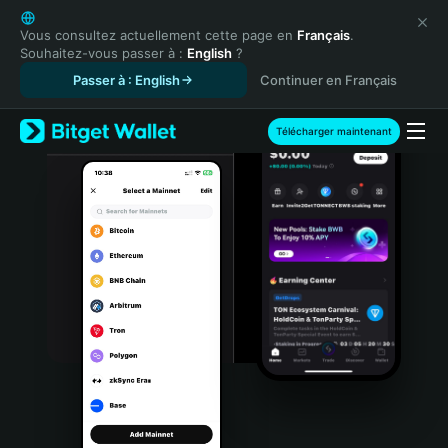
English
日本語
Vous consultez actuellement cette page en
Français
.
Souhaitez-vous passer à :
English
?
Tiếng Việt
Passer à : English
Continuer en Français
Русский
Español (Latinoamérica)
Türkçe
Télécharger maintenant
Italiano
Français
Deutsch
简体中文
繁體中文
Português (Portugal)
Bahasa Indonesia
ภาษาไทย
हिन्दी
বাংলা
Español
Português (Brasil)
Español (Argentina)