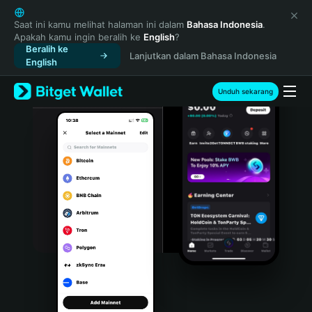
English
日本語
Saat ini kamu melihat halaman ini dalam
Bahasa Indonesia
.
Apakah kamu ingin beralih ke
English
?
Tiếng Việt
Beralih ke
Lanjutkan dalam Bahasa Indonesia
Русский
English
Español (Latinoamérica)
Türkçe
Unduh sekarang
Italiano
Français
Deutsch
简体中文
繁體中文
Português (Portugal)
Bahasa Indonesia
ภาษาไทย
हिन्दी
বাংলা
Español
Português (Brasil)
Español (Argentina)