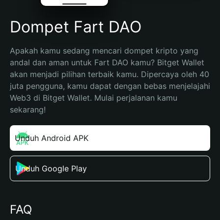
Dompet Fart DAO
Apakah kamu sedang mencari dompet kripto yang 
andal dan aman untuk Fart DAO kamu? Bitget Wallet 
akan menjadi pilihan terbaik kamu. Dipercaya oleh 40 
juta pengguna, kamu dapat dengan bebas menjelajahi 
Web3 di Bitget Wallet. Mulai perjalanan kamu 
sekarang!
Unduh Android APK
Unduh Google Play
FAQ