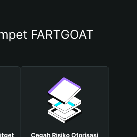
ompet FARTGOAT
itget
Cegah Risiko Otorisasi