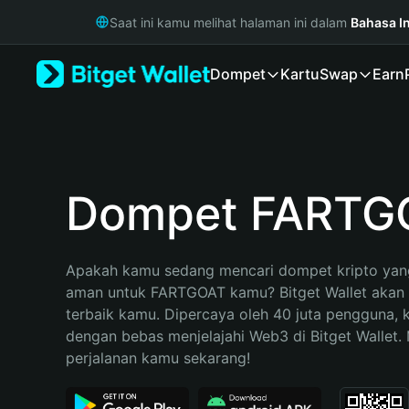
English
Saat ini kamu melihat halaman ini dalam
Bahasa I
日本語
Tiếng Việt
Dompet
Kartu
Swap
Earn
Русский
Español (Latinoamérica)
Türkçe
Italiano
Français
Deutsch
Dompet FARTG
简体中文
繁體中文
Português (Portugal)
Apakah kamu sedang mencari dompet kripto yang
Bahasa Indonesia
aman untuk FARTGOAT kamu? Bitget Wallet akan m
ภาษาไทย
terbaik kamu. Dipercaya oleh 40 juta pengguna, 
हिन्दी
dengan bebas menjelajahi Web3 di Bitget Wallet. M
বাংলা
perjalanan kamu sekarang!
Español
Português (Brasil)
Español (Argentina)