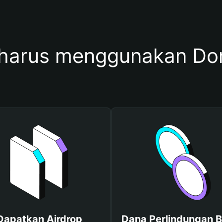
harus menggunakan D
Dapatkan Airdrop
Dana Perlindungan B