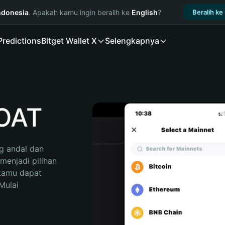
ndonesia
. Apakah kamu ingin beralih ke
English
?
Beralih ke
Predictions
Bitget Wallet X
Selengkapnya
OAT
 andal dan 
enjadi pilihan 
kamu dapat 
ulai 