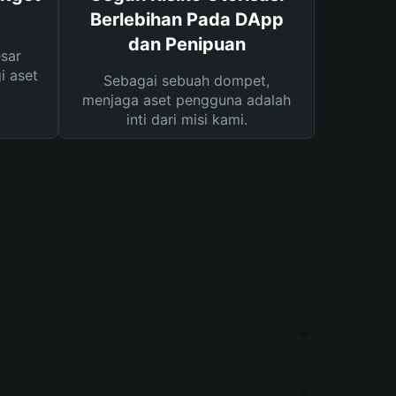
Berlebihan Pada DApp
dan Penipuan
sar
i aset
Sebagai sebuah dompet,
menjaga aset pengguna adalah
inti dari misi kami.