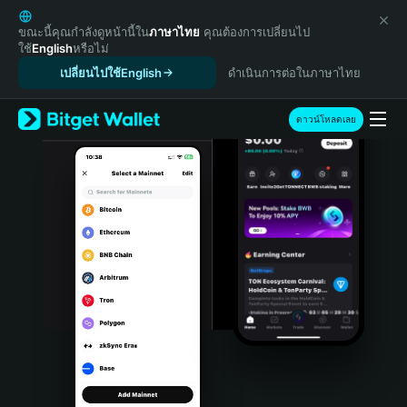
English
日本語
ขณะนี้คุณกำลังดูหน้านี้ใน
ภาษาไทย
คุณต้องการเปลี่ยนไป
ใช้
English
หรือไม่
Tiếng Việt
เปลี่ยนไปใช้English
ดำเนินการต่อในภาษาไทย
Русский
Español (Latinoamérica)
Türkçe
ดาวน์โหลดเลย
Italiano
Français
Deutsch
简体中文
繁體中文
Português (Portugal)
Bahasa Indonesia
ภาษาไทย
हिन्दी
বাংলা
Español
Português (Brasil)
Español (Argentina)