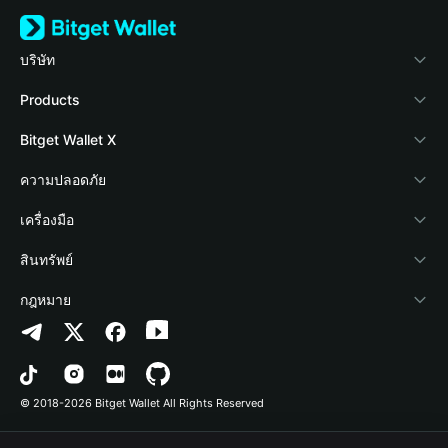
บริษัท
เกี่ยวกับ Bitget Wallet
Products
Blog
Crypto Card
Bitget Wallet X
Academy
Stablecoin Earn
นักพัฒนา
ความปลอดภัย
ข่าวสารด้านคริปโต
Payfi Crypto
เชื่อมต่อ Wallet
Protection Fund
เครื่องมือ
ศูนย์ช่วยเหลือ
Crypto Swap API
Bitget Wallet Pay
เทคโนโลยีความปลอดภัย
ซื้อคริปโต
สินทรัพย์
ติดต่อเรา
Altcoin Season Index
ลิสต์โปรเจกต์
การตรวจจับการอนุญาต
Arbitrum
กฎหมาย
ทรัพยากรข้อมูลของแบรนด์
Prediction Markets
การตรวจจับสัญญา
Avalanche
นโยบายความเป็นส่วนตัว
อาชีพ
DApp
การโอนเป็นชุด
Bitcoin
ข้อตกลงในการใช้บริการ
© 2018-2026 Bitget Wallet All Rights Reserved
การยืนยันช่องทางอย่างเป็นทางการ
Trade
BNB Chain
Risk Disclosure