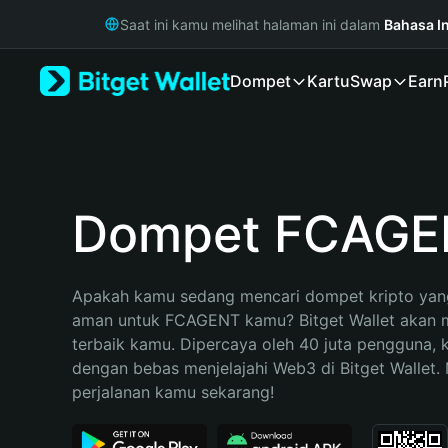
English
Saat ini kamu melihat halaman ini dalam
Bahasa I
日本語
Tiếng Việt
Dompet
Kartu
Swap
Earn
Русский
Español (Latinoamérica)
Türkçe
Italiano
Français
Deutsch
Dompet FCAGE
简体中文
繁體中文
Português (Portugal)
Apakah kamu sedang mencari dompet kripto yang
Bahasa Indonesia
aman untuk FCAGENT kamu? Bitget Wallet akan me
ภาษาไทย
terbaik kamu. Dipercaya oleh 40 juta pengguna, 
हिन्दी
dengan bebas menjelajahi Web3 di Bitget Wallet. M
বাংলা
perjalanan kamu sekarang!
Español
Português (Brasil)
Español (Argentina)