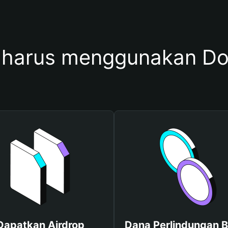
 harus menggunakan D
Dapatkan Airdrop
Dana Perlindungan B