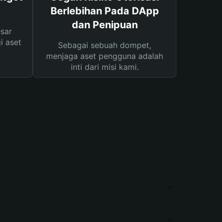
Berlebihan Pada DApp
dan Penipuan
sar
i aset
Sebagai sebuah dompet,
menjaga aset pengguna adalah
inti dari misi kami.