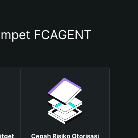
ompet FCAGENT
itget
Cegah Risiko Otorisasi