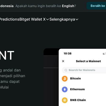
ndonesia
. Apakah kamu ingin beralih ke
English
?
Beralih ke
Predictions
Bitget Wallet X
Selengkapnya
NT
 andal dan 
njadi pilihan 
kamu dapat 
ulai 