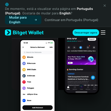
English
日本語
De momento, está a visualizar esta página em
Português
(Portugal)
. Gostaria de mudar para
English
?
Tiếng Việt
Mudar para
Continuar em Português (Portugal)
Русский
English
Español (Latinoamérica)
Türkçe
Descarregar agora
Italiano
Français
Deutsch
简体中文
繁體中文
Português (Portugal)
Bahasa Indonesia
ภาษาไทย
हिन्दी
বাংলা
Español
Português (Brasil)
Español (Argentina)