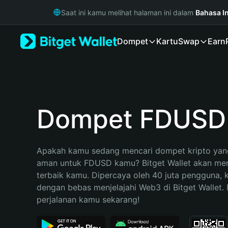
English
Saat ini kamu melihat halaman ini dalam
Bahasa I
日本語
Tiếng Việt
Dompet
Kartu
Swap
Earn
Русский
Español (Latinoamérica)
Türkçe
Italiano
Français
Deutsch
Dompet FDUSD
简体中文
繁體中文
Português (Portugal)
Apakah kamu sedang mencari dompet kripto yang
Bahasa Indonesia
aman untuk FDUSD kamu? Bitget Wallet akan menja
ภาษาไทย
terbaik kamu. Dipercaya oleh 40 juta pengguna, 
हिन्दी
dengan bebas menjelajahi Web3 di Bitget Wallet. M
বাংলা
perjalanan kamu sekarang!
Español
Português (Brasil)
Español (Argentina)