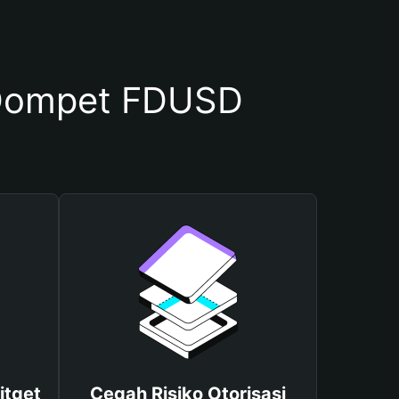
Dompet FDUSD
itget
Cegah Risiko Otorisasi