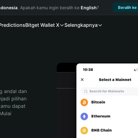
ndonesia
. Apakah kamu ingin beralih ke
English
?
Beralih ke
Predictions
Bitget Wallet X
Selengkapnya
 andal dan 
di pilihan 
kamu dapat 
ulai 