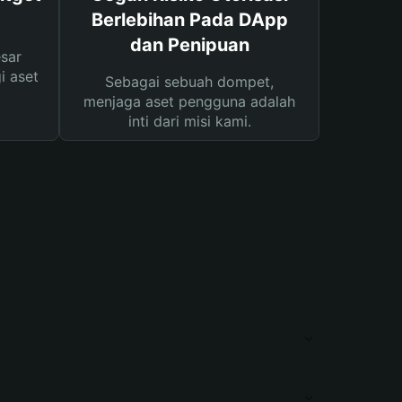
Berlebihan Pada DApp
dan Penipuan
sar
i aset
Sebagai sebuah dompet,
menjaga aset pengguna adalah
inti dari misi kami.