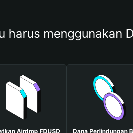
u harus menggunakan 
atkan Airdrop FDUSD
Dana Perlindungan B