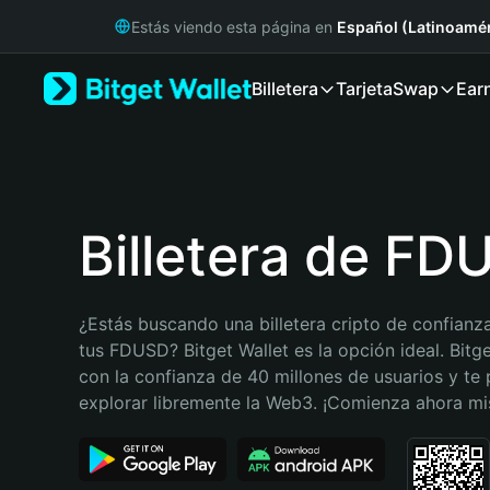
English
Estás viendo esta página en
Español (Latinoamér
日本語
Tiếng Việt
Billetera
Tarjeta
Swap
Ear
Русский
Español (Latinoamérica)
Türkçe
Italiano
Français
Deutsch
Billetera de FD
简体中文
繁體中文
Português (Portugal)
¿Estás buscando una billetera cripto de confianza
Bahasa Indonesia
tus FDUSD? Bitget Wallet es la opción ideal. Bitge
ภาษาไทย
con la confianza de 40 millones de usuarios y te 
हिन्दी
explorar libremente la Web3. ¡Comienza ahora m
বাংলা
Español
Português (Brasil)
Español (Argentina)