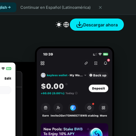
lish
Continuar en Español (Latinoamérica)
Descargar ahora