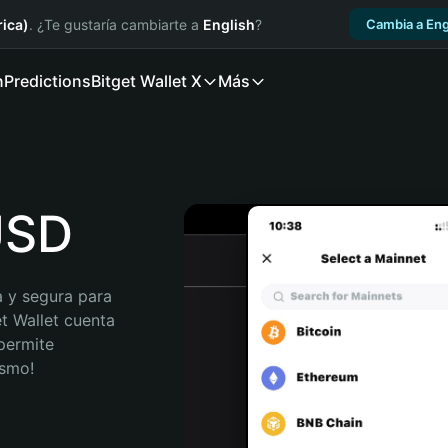
ica)
. ¿Te gustaría cambiarte a
English
?
Cambia a Eng
n
Predictions
Bitget Wallet X
Más
USD
 y segura para 
t Wallet cuenta 
permite 
ismo!