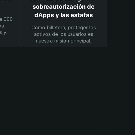
sobreautorización de
dApps y las estafas
e 300
ra
Como billetera, proteger los
s y
activos de los usuarios es
nuestra misión principal.