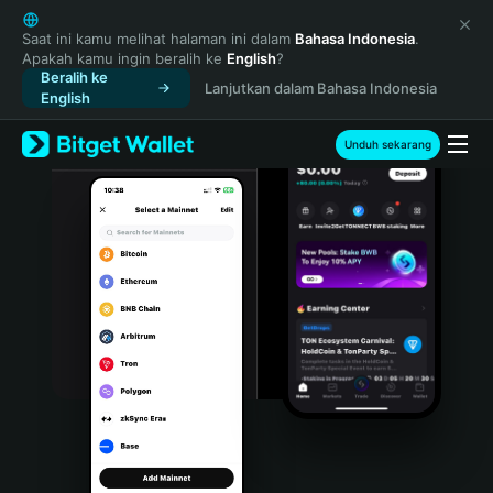
English
日本語
Saat ini kamu melihat halaman ini dalam
Bahasa Indonesia
.
Apakah kamu ingin beralih ke
English
?
Tiếng Việt
Beralih ke
Lanjutkan dalam Bahasa Indonesia
Русский
English
Español (Latinoamérica)
Türkçe
Unduh sekarang
Italiano
Français
Deutsch
简体中文
繁體中文
Português (Portugal)
Bahasa Indonesia
ภาษาไทย
हिन्दी
বাংলা
Español
Português (Brasil)
Español (Argentina)