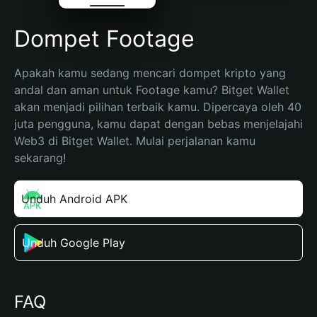
Dompet Footage
Apakah kamu sedang mencari dompet kripto yang 
andal dan aman untuk Footage kamu? Bitget Wallet 
akan menjadi pilihan terbaik kamu. Dipercaya oleh 40 
juta pengguna, kamu dapat dengan bebas menjelajahi 
Web3 di Bitget Wallet. Mulai perjalanan kamu 
sekarang!
Unduh Android APK
Unduh Google Play
FAQ