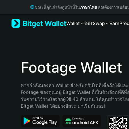
English
ขณะนี้คุณกำลังดูหน้านี้ใน
ภาษาไทย
คุณต้องการเปลี่ย
日本語
Tiếng Việt
Wallet
บัตร
Swap
Earn
Pred
Русский
Español (Latinoamérica)
Türkçe
Italiano
Français
Deutsch
Footage Wallet
简体中文
繁體中文
Português (Portugal)
หากกำลังมองหา Wallet สำหรับคริปโตที่เชื่อถือได้และป
Bahasa Indonesia
Footage ของคุณอยู่ Bitget Wallet ก็เป็นตัวเลือกที่ดีที
ภาษาไทย
รับความไว้วางใจจากผู้ใช้ 40 ล้านคน ให้คุณสำรวจโ
हिन्दी
Bitget Wallet ได้อย่างอิสระ มาเริ่มกันเลย!
বাংলা
Español
Português (Brasil)
Español (Argentina)