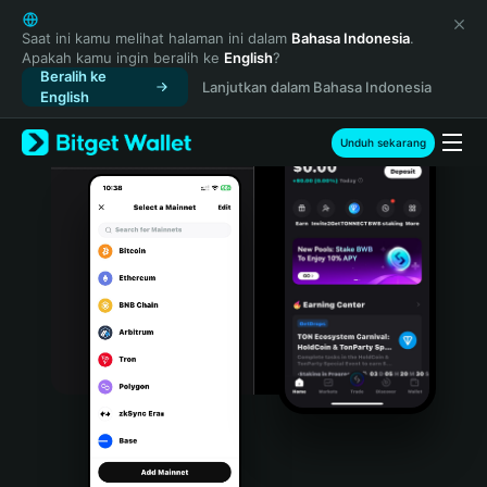
English
日本語
Saat ini kamu melihat halaman ini dalam
Bahasa Indonesia
.
Apakah kamu ingin beralih ke
English
?
Tiếng Việt
Beralih ke
Lanjutkan dalam Bahasa Indonesia
Русский
English
Español (Latinoamérica)
Türkçe
Unduh sekarang
Italiano
Français
Deutsch
简体中文
繁體中文
Português (Portugal)
Bahasa Indonesia
ภาษาไทย
हिन्दी
বাংলা
Español
Português (Brasil)
Español (Argentina)