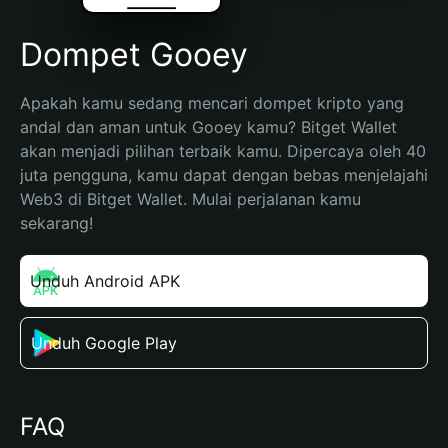
Dompet Gooey
Apakah kamu sedang mencari dompet kripto yang 
andal dan aman untuk Gooey kamu? Bitget Wallet 
akan menjadi pilihan terbaik kamu. Dipercaya oleh 40 
juta pengguna, kamu dapat dengan bebas menjelajahi 
Web3 di Bitget Wallet. Mulai perjalanan kamu 
sekarang!
Unduh Android APK
Unduh Google Play
FAQ