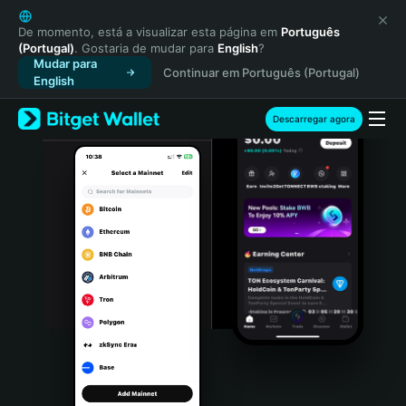
English
日本語
De momento, está a visualizar esta página em
Português
(Portugal)
. Gostaria de mudar para
English
?
Tiếng Việt
Mudar para
Continuar em Português (Portugal)
Русский
English
Español (Latinoamérica)
Türkçe
Descarregar agora
Italiano
Français
Deutsch
简体中文
繁體中文
Português (Portugal)
Bahasa Indonesia
ภาษาไทย
हिन्दी
বাংলা
Español
Português (Brasil)
Español (Argentina)