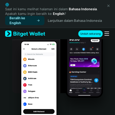
English
日本語
Saat ini kamu melihat halaman ini dalam
Bahasa Indonesia
.
Apakah kamu ingin beralih ke
English
?
Tiếng Việt
Beralih ke
Lanjutkan dalam Bahasa Indonesia
Русский
English
Español (Latinoamérica)
Türkçe
Unduh sekarang
Italiano
Français
Deutsch
简体中文
繁體中文
Português (Portugal)
Bahasa Indonesia
ภาษาไทย
हिन्दी
বাংলা
Español
Português (Brasil)
Español (Argentina)