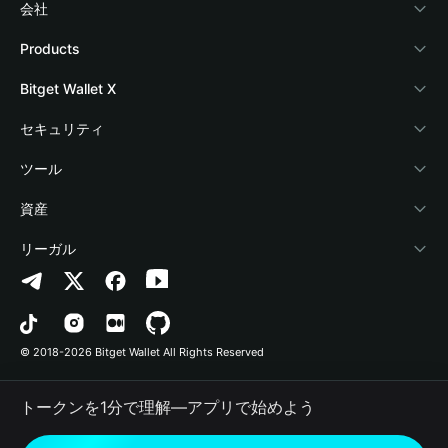
会社
Bitget Walletについて
Products
ブログ
Crypto Card
Bitget Wallet X
アカデミー
Stablecoin Earn
デベロッパー
セキュリティ
暗号資産ニュース
Payfi Crypto
ウォレットを接続
保護基金
ツール
Help Center
Crypto Swap API
Bitget Wallet Pay
セキュリティ技術
暗号資産を購入
資産
お問い合わせ
Altcoin Season Index
プロジェクトを掲載
認証検出
Arbitrum
リーガル
ブランドリソース
Prediction Markets
コントラクト検出
Avalanche
プライバシーポリシー
キャリア
DApp
一括送金
Bitcoin
利用規約
© 2018-2026 Bitget Wallet All Rights Reserved
公式チャンネル認証
Trade
BNB Chain
Risk Disclosure
トークンを1分で理解―アプリで始めよう
RWA
Polygon