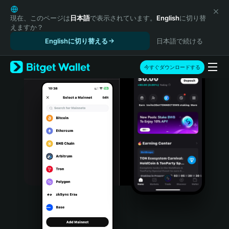
English
日本語
現在、このページは
日本語
で表示されています。
English
に切り替
えますか？
Tiếng Việt
Englishに切り替える
日本語で続ける
Русский
Español (Latinoamérica)
Türkçe
今すぐダウンロードする
Italiano
Français
Deutsch
简体中文
繁體中文
Português (Portugal)
Bahasa Indonesia
ภาษาไทย
हिन्दी
বাংলা
Español
Português (Brasil)
Español (Argentina)